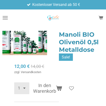
Kostenloser Versand ab 50 €
Zum
Hauptinhalt
springen
Manoli BIO
Olivenöl 0,5l
Metalldose
Sale!
12,00 €
14,00 €
zzgl. Versandkosten
In den
Warenkorb