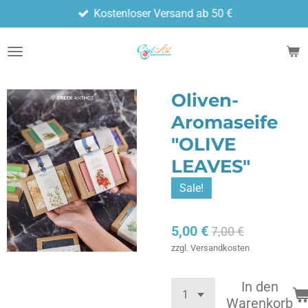
Kostenloser Versand ab 50 €
Zum
Hauptinhalt
springen
Oliven-
Aromaseife
"OLIVE
LEAVES"
Sale!
5,00 €
7,00 €
zzgl. Versandkosten
In den
Warenkorb