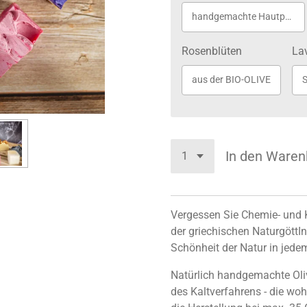
handgemachte Hautpflege
Rosenblüten
La
aus der BIO-OLIVE
S
In den Waren
Vergessen Sie Chemie- und K
der griechischen NaturgöttI
Schönheit der Natur in jede
Natürlich handgemachte Oliv
des Kaltverfahrens - die wo