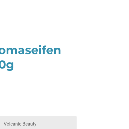
romaseifen
00g
Volcanic Beauty