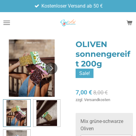
Kostenloser Versand ab 50 €
Zum
Hauptinhalt
springen
OLIVEN
sonnengereif
t 200g
Sale!
7,00 €
8,00 €
zzgl. Versandkosten
Mix grüne-schwarze
Oliven