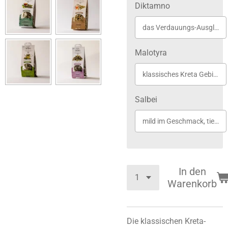
Diktamno
das Verdauungs-Ausgleichs-Kraut
Malotyra
klassisches Kreta Gebirgskraut bei Verkühlungen
Salbei
mild im Geschmack, tief in der Wirkung
In den
Warenkorb
Die klassischen Kreta-