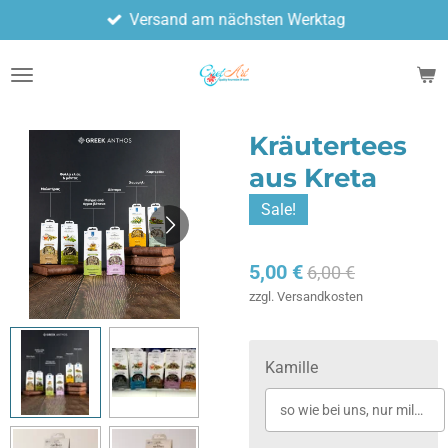
Versand am nächsten Werktag
Zum
Hauptinhalt
springen
Kräutertees
aus Kreta
Sale!
5,00 €
6,00 €
zzgl. Versandkosten
Kamille
so wie bei uns, nur milder